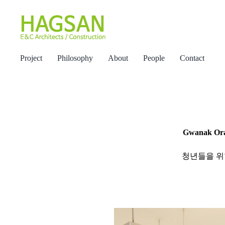
콘
텐
츠
로
Project
Philosophy
About
People
Contact
건
너
뛰
기
Gwanak Oran
청년들을 위